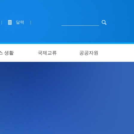
|
달력
|
스 생활
국제교류
공공자원