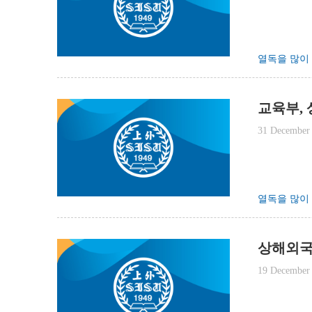
열독을 많이
교육부,
31 December
열독을 많이
상해외국
19 December