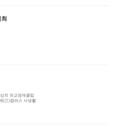
개최
고 상외 외교영재클럽
장(松江)캠퍼스 사생활