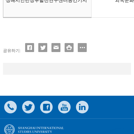
상해시인민정부발전연구센터공건기지
외국문화
공유하기: