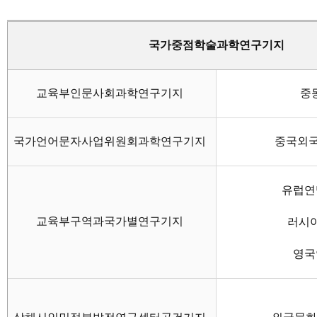
국가중점학술과학연구기지
교육부인문사회과학연구기지
중
국가언어문자사업위원회과학연구기지
중국외국
유럽연
교육부구역과국가별연구기지
러시
영국