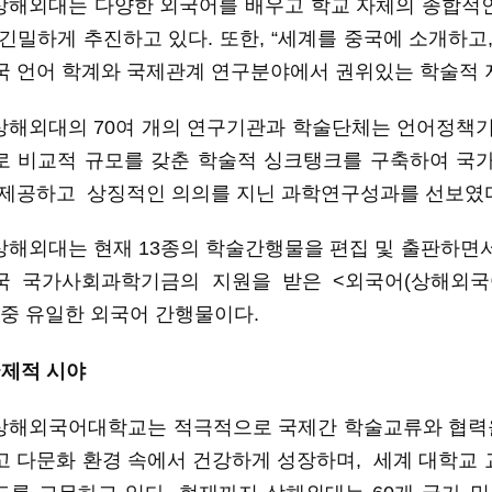
상해외대는
다양한
외국어를
배우고
학교
자체의
종합적
긴밀하게
추진하고
있다
. 또한, “세계를 중국에 소개하고
국
언어
학계와
국제관계
연구분야에서
권위있는
학술적
상해외대의
70
여
개의 연구기관
과
학술단체는 언어정책기획
로 비교적 규모를 갖춘 학술적 싱크탱크를 구축하여 국가
제공하고 상징적인
의의를
지닌
과학연구성과를
선보였
상해외대는
현재
1
3
종의
학술간행물을 편집
및
출판하면
국
국가사회과학기금의
지원을
받은
<외국어(상해외국
중
유일한
외국어
간행물이다
.
국제적
시야
상해외국어대학교는
적극적으로 국제간 학술교류와
협력
고
다문화
환경
속에서
건
강
하게
성장하며
,
세계
대학교