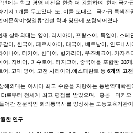
근년에는
학교
경영
비전을
한층
더
강화하여
현재
국가
양기지
1개를 두고
있다
.
또
,
이를
토대로
국가급 특색전
언어문학이
“
쌍일류
”
건설
학과
명단에
포함되어졌다
.
현재
상해외대는
영어
, 러시아어, 프랑스어, 독일어, 스페
투갈어, 한국어, 페르시아어, 태국어, 베트남어, 인도네시
라이나어, 터키어, 힌디어, 헝가리어, 우즈베크어, 카자흐어
이어, 자바어, 파슈토어, 타지크어, 중국어를 포함한
33
트어, 고대 영어, 고전 시리아어,에스페란토 등
6개의 고
상해외대는
아시아
최고
수준을
자랑하는
통번역대학원
IC)
로부터
전세계 최고 평점를 받았으며
,
홍콩
· 마카오
들어간 전문적인 회의통역
사를
양성
하는
고등교육기관
탁월한
연구