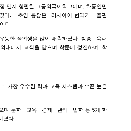
장
먼저
창
립한
고등외국어
학교
이
며
,
화동인민
였다
.
초임
총장은 러시아어 번역가 · 출판
이다.
 유능한 졸업생을 많이 배출하였다.
방중
· 육패
외대에서
교직을
맡으며
학문에
정진하여
, 학
운데
가장
우수한
학과
교육
시스템과
수준
높은
으며
문학
· 교육 · 경제 · 관리 · 법학 등
5개 학
시켰다
.