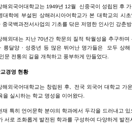
상해외국어대학교는
1949
년
12
월
신중국이
성립된
후
가
명대학에
부설된
상해러시아어학교
가
본
대학교의
시초
 · 중국백과전서사업의 기초를 닦은
저명한
인사인 강춘방
상해외대는
지난
70년간 학문의 질적 탁월성을 추구하며
 · 릉달양 · 성중년 등 많은
뛰어난
명가들
은
모두
상해
인문
전통의
길을
개척하고
풍부하게
만들었다
.
학교경영
현황
상해외국어대학교는
창립된 후,
전국
외국어
대학교
가
육을
실시하는
학교
명성을
이어왔다
.
현재
특히
언어문학
분야의 학과에서
두각을
드러내고
있
가
서로 조화롭게 발전된 학과
를
구성하여
다양하게
발전