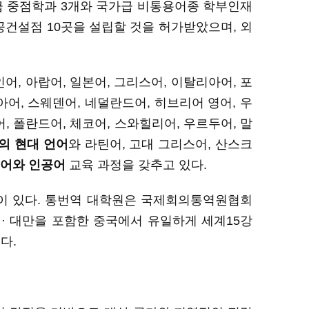
급
중점학과
3개
와
국가급
비통용어종
학
부인재
공건설점
10곳을
설립할 것을 허가
받았으며
,
외
인어, 아랍어, 일본어, 그리스어, 이탈리아어, 포
아어, 스웨덴어, 네덜란드어, 히브리어 영어, 우
, 폴란드어, 체코어, 스와힐리어, 우르두어, 말
개의 현대 언어
와 라틴어, 고대 그리스어, 산스크
전어와 인공어
교육 과정을 갖추고 있다.
이
있다
. 통번역 대학원은
국제회의통역원협회
 · 대만을 포함한 중국에서 유일하게 세계
15
강
이다
.