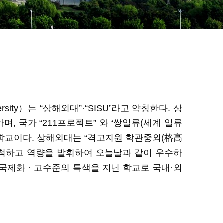
rsity
）는
“상해외대”·“SISU
”라고 약칭한다
.
상
하
며
,
국가
“
211
프로젝트
”
와
“
쌍일류
(세계 일류
학교
이다
.
상해외대는
“격고지원 학관중외
(
格高
척하고
역량을
발휘하여
오늘날과
같이
우수하
 국제화 · 고수준
의
특색을
지닌
학교로
국내
·외