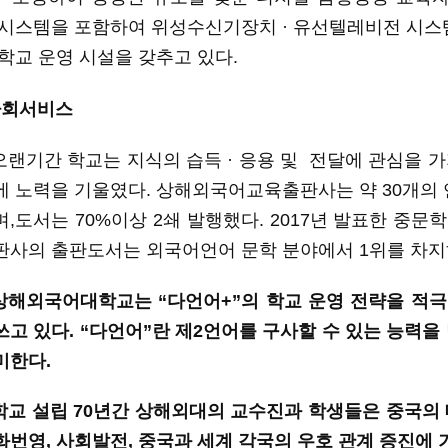
 시스템을 포함하여 위성수신기장치 · 유선텔레비전 시스템
학교
운영
시설을
갖추고
있다
.
사회서비스
오랜기간
학교는 지식의 습득 · 응용
및
전
달
에
관심을 가
에
노력을
기울였다
.
상해외국어교육출판사는
약
30개의 
며
,
도서는
70%이상 2쇄 발행했다. 2017년 발표한 중
판사의 출판도서는 외국어언어 문학 분야에서 1위를 차지
상해외국어대학교는
“
다언어
+”
의
학교
운영
전략을
적극
쓰고
있다
. “
다언어
”
란
제
2언어를 구사할 수 있는 능력을 
미한다
.
학교
설립
70년간 상해외대의 교수진과 학생들은 중국의
화번영, 사회발전, 중국과 세계 각국의 우호 관계 증진에 