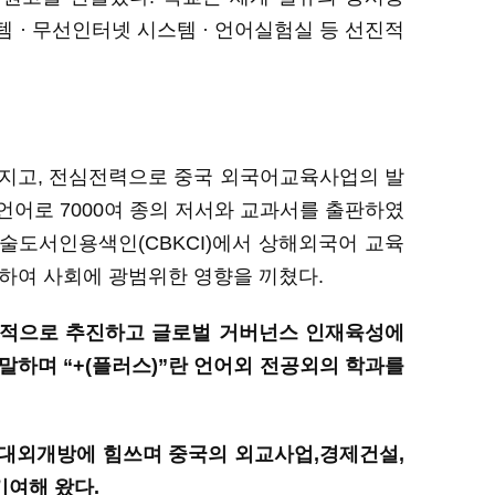
 · 무선인터넷 시스템 · 언어실험실 등
선진적
지고, 전심전력으로 중국 외국어교육사업의 발
언어로 7000여 종의
저서와
교과서를 출판하였
문학술도서인용색인(CBKCI)에서 상해외국어 교육
하여 사회에 광범위한 영향을 끼쳤다.
적으로
추진하고
글로벌
거버넌스
인재육성에
말하며 “+(플러스)”
란
언어외
전공외의
학과를
 대외개방에 힘쓰며 중국의 외교사업,경제
건설
,
기여해 왔다.