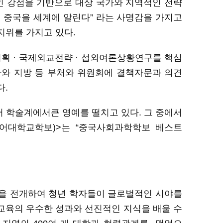
인
강점을
기반으로
대상
국가와
지역적인
전략
,
중국을
세계에
알린다
”
라는
사명감을
가지고
지위를
가지고
있다
.
 · 국제외교전략 · 섭외여론상황연구를 핵심
와 지방 등 부
처와
위원회에 결책자문과
의견
다
.
서
학술계에서큰 영예를
떨치고
있다
.
그
중에서
어대학교학보)>는
“
중국사회과학학보
베스트
을
전개하여 청년 학자들이
글로벌적인
시야를
교육의
우수한 성과와 선진적인
지식
을
배울
수