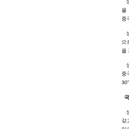
을
중
으
을
중
30”
갖