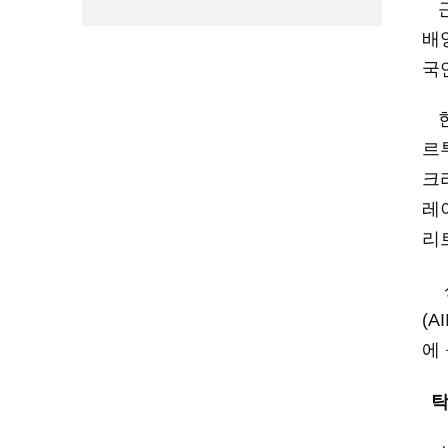
배
국
르
크
레
리
(AI
에