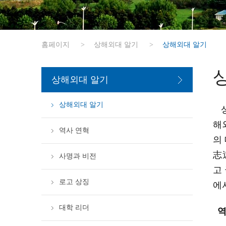
홈페이지
>
상해외대 알기
>
상해외대 알기
상해외대 알기
상해외대 알기
해
역사 연혁
의
志
사명과 비전
고
로고 상징
에
대학 리더