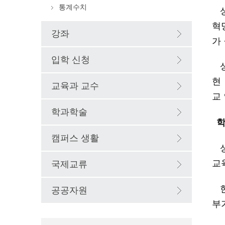
통계수치
혁
강좌
가
입학 신청
현
교육과 교수
교
학과학술
캠퍼스 생활
교
국제교류
공공자원
부