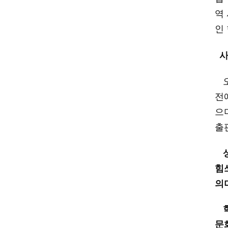
역
인
전
으
출
힘
의
문