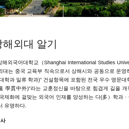
상해외대 알기
상해외국어대학교（
Shanghai International Studies Unive
외대는
중국 교육부 직속으로서 상해시와 공동으로 운영
 대학과 일류 학과)
”
건설항목에
포함된
전국
우수
명문대
遠
學貫中外
)
”라는 교훈정신을
바탕으로
힘겹게
길을
개
국제화에
걸맞는
외국어
인재를
양성하는
다
(
多）학과
·
서 유명하다.
역사