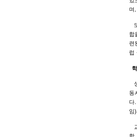
있
며
합
련
럽 
동
다
임
)
합