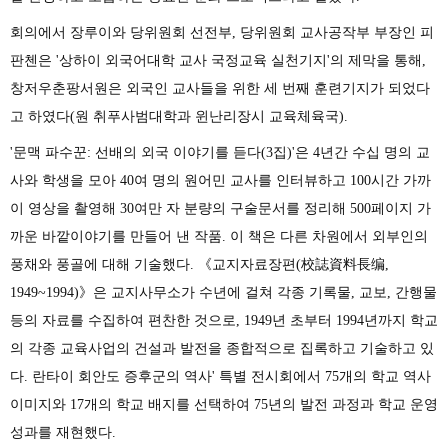
회의에서
장루이와
당위원회
선전부
,
당위원회
교사공작부
부장인
피
판첸은
'
상하이
외국어대학
교사
국정교육
실천기지
'
의 제막을 통해
,
창저우춘팡서원은
외국인
교사들을
위한
세
번째
훈련기지가
되었다
고 하였다
(
원 취푸사범대학과
윈난리장시
교육체육국
).
'
문맥
파수꾼
:
선배의
외국
이야기를
듣다
(3
집
)'
은
4
년간
수십
명의
교
사와
학생을
모아
40
여
명의
원어민
교사를
인터뷰하고
100
시간
가까
이
영상을
촬영해
30
여만
자
분량의
구술문서를
정리해
500
페이지
가
까운
바깥이야기를
만들어
낸
작품
.
이
책은
다른
차원에서
외부인의
풍채와
풍골에
대해
기술했다
.
《
교지자료장편
(
校誌資料長
编
,
1949~1994)
》
은
교지사무소가
수년에
걸쳐
각종
기록물
,
교보
,
간행물
등의
자료를
수집하여
편찬한
것으로
, 1949
년
초부터
1994
년까지
학교
의
각종
교육사업의
건설과
발전을
종합적으로
집록하고
기술하고
있
다
.
란타이
회안도
증후군의
역사
'
특별
전시회에서
75
개의
학교
역사
이미지와
17
개의
학교
배지를
선택하여
75
년의
발전
과정과
학교
운영
성과를
재현했다
.