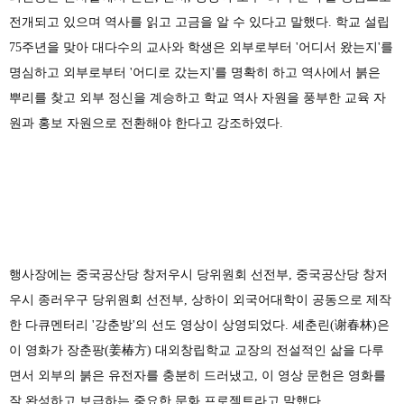
전개되고
있으며
역사를
읽고
고금을
알
수
있다고
말했다
.
학교
설립
75
주년을
맞아
대다수의
교사와
학생은
외부로부터
'
어디서
왔는지
'
를
명심하고
외부로부터
'
어디로
갔는지
'
를
명확히
하고
역사에서
붉은
뿌리를
찾고
외부
정신을
계승하고
학교
역사
자원을
풍부한
교육
자
원과
홍보
자원으로
전환해야
한다고 강조하였다
.
행사장에는
중국공산당
창저우시
당위원회
선전부
,
중국공산당
창저
우시
종러우구
당위원회
선전부
,
상하이
외국어대학이
공동으로
제작
한
다큐멘터리
'
강춘방
'
의
선도
영상이
상영되었다
.
셰춘린
(
谢
春林
)
은
이
영화가
장춘팡
(
姜椿方
)
대외창립학교
교장의
전설적인
삶을
다루
면서
외부의
붉은
유전자를
충분히
드러냈고
,
이
영상
문헌은
영화를
잘
완성하고
보급하는
중요한
문화
프로젝트라고
말했다
.