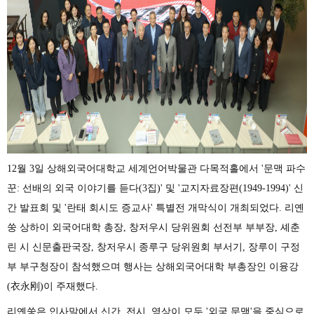
12
월
3
일
상해외국어대학교
세계언어박물관
다목적홀에서
'
문맥
파수
꾼
:
선배의
외국
이야기를
듣다
(3
집
)'
및
'
교지자료장편
(1949-1994)'
신
간
발표회
및
'
란태
회시도
증교사
'
특별전
개막식이
개최되었다
.
리옌
쑹
상하이
외국어대학
총장
,
창저우시
당위원회
선전부
부부장
,
셰춘
린
시
신문출판국장
,
창저우시
종루구
당위원회
부서기
,
장루이
구정
부
부구청장이
참석했으며
행사는
상해
외국어대학
부총장인
이융강
(
衣永
刚
)
이
주재했다
.
리옌쑹은
인사말에서
신간
,
전시
,
영상이
모두
'
외국
문맥
'
을
중심으로