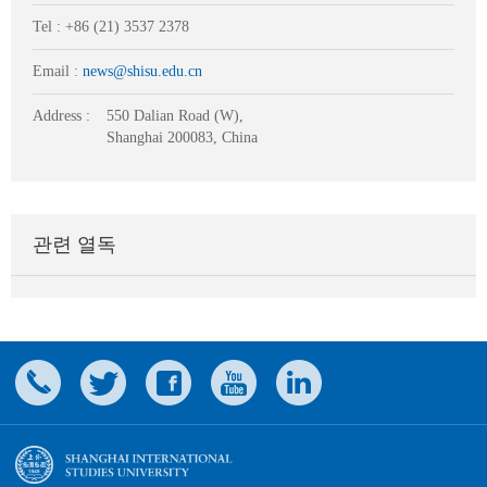
Tel : +86 (21) 3537 2378
Email :
news@shisu.edu.cn
Address :
550 Dalian Road (W),
Shanghai 200083, China
관련 열독