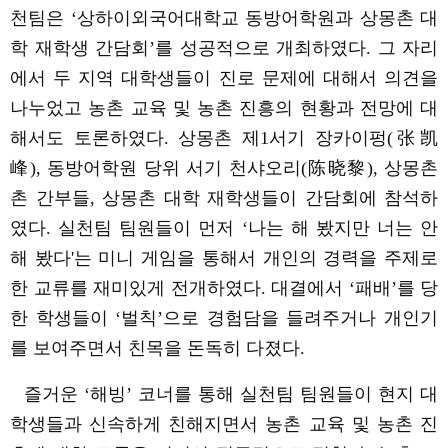
천팀은 ‘상하이외국어대학교
동방어학원과
상몽촌 대
학
재학생
간담회’를 성공적으로 개최하였다
.
그 자리
에서 두 지역 대학생들이 진로 문제에 대해서 의견을
나누었고 농촌
교육 및 농촌
진흥의
현황과
전망에
대
해서도 토론하였다
.
상몽촌
제
1
서기 장카이펑
(
张凯
峰
),
동방어학원
당위 서기 천샤오리
(
陈晓黎
),
상몽촌
촌 간부들
,
상몽촌
대학 재학생들이
간담회에 참석하
였다
.
실천팀 팀원들이
먼저
‘
나는
해 봤지만 너는 안
해 봤다
'
는 미니 게임을 통해서 개인의 경력을 주제로
한 교류를 재미있게 전개하였다
.
대결에서
‘
패배
’
를 당
한 학생들이
‘
벌칙
’
으로 경험담을 들려주거나 개인기
를 보여주면서 친목을 돈독히 다졌다
.
즐거운
‘
해빙
’
코너를
통해 실천팀 팀원들이 현지 대
학생들과
신속하게 친해지면서 농촌
교육 및 농촌
진