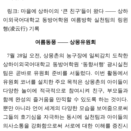
링크
:
마을에 상하이의
‘
큰
친구
'
들이 왔다
——
상하
이외국어대학교
동방어학원
여름방학 실천팀의 링윈
행
(
凌云行
)
기록
여름동풍
——
상몽유원회
7
월
28
일 오전
,
상몽촌의
농구장에 일찌감치 도착한
상하이외국어대학교
동방어학원
‘
동향서행
'
광시실천
팀은
곧바로
유원회
준비를 서둘렀다
.
이번 활동에서
유원회
코너를 설치한 주요 목적은 상몽촌의 아이들이
다양한 놀이에 적극적으로 참여시켜 친구
,
부모들과
함께 완성의 즐거움을 만끽할 수 있도록 하는 것이다
.
뿐만 아니라 언어 세계의 다양한 모습을 보여줌으로써
그들의 호기심을 자극하는 동시에 실천팀과 아이들의
의사소통을 강화함으로써 서로에 대한 이해를 증진시