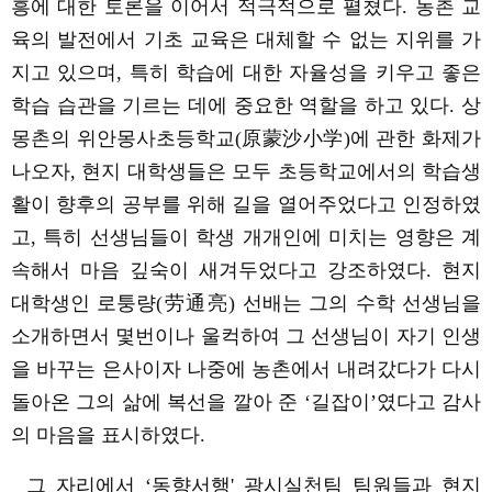
흥에
대한 토론을 이어서 적극적으로 펼쳤다
.
농촌
교
육의 발전에서
기초
교육은
대체할 수 없는 지위를 가
지고 있으며
,
특히
학습에 대한 자율성을
키우고
좋은
학습
습관을
기르는
데에
중요한 역할을 하고 있다
.
상
몽촌의 위안몽사초등학교
(
原蒙沙小学
)
에 관한 화제가
나오자
,
현지 대학생들은 모두 초등학교에서의
학습생
활이
향후의
공부를 위해 길을
열어주었다고 인정하였
고
,
특히
선생님들이
학생 개개인에
미치는
영향은 계
속해서 마음 깊숙이 새겨두었다고 강조하였다
.
현지
대학생인
로퉁량
(
劳通亮
)
선배는
그의
수학
선생님을
소개하면서 몇번이나 울컥하여 그 선생님이 자기 인생
을 바꾸는 은사이자 나중에 농촌에서
내려갔다가 다시
돌아온
그의
삶에
복선을
깔아 준
‘
길잡이
’
였다고 감사
의 마음을 표시하였다
.
그
자리에서
‘
동향서행
'
광시실천팀 팀원들과 현지