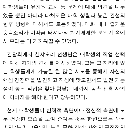
대학생들이 유치원
교사
등 문제에 대해 의견을 나누
었을 뿐만 아니라 다채로운 대학
생활과 농촌
건설의
향후 방향에 대해서도
토론하였다
.
대화
내내 즐거운
웃음소리가 이따금 터져나와
화기애애한
분위기
속에
서
우리는
더
가까워질 수 있었다
.
간담회에서 천샤오리
선생님은
대학생의
직업 선택
에 대해 자기의
견해를 제시하였다
.
그는 그 자리에 있
는 학생들에게 가능한 한 많은 시도를 통해서 자신의
핵심
경쟁력을
발견하고 적성에
맞으면서도 발전
가능
성이
높은
직업을
찾아
힘닿는 데까지 농촌 진흥 사업
에 이바지를 해야 한다고 당부하였다
.
현지 대학생들이 신체적 측면이나 정신적 측면에 모
두 건강한 모습을 보여 준다는 것은 한편으로는
상몽
촌의
‘
농촌 교육
’
및
‘
농촌 문화
건설
’
사업의
긍정적인