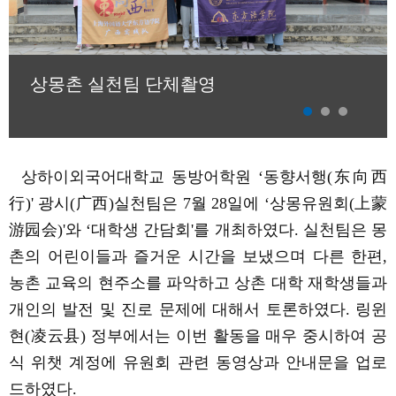
상몽촌 실천팀 단체촬영
상하이외국어대학교
동방어학원
‘
동향서행
(
东
向西
行
)'
광시
(
广西
)
실천팀은
7
월
28
일에
‘
상몽유원회
(
上蒙
游
园会
)'
와
‘
대학생
간담회
'
를
개최하였다
.
실천팀은 몽
촌의 어린이들과 즐거운 시간을 보냈으며 다른 한편
,
농촌 교육의 현주소를 파악하고 상촌 대학 재학생들과
개인의 발전 및 진로 문제에 대해서 토론하였다
.
링윈
현
(
凌云
县
)
정부에서는 이번 활동을
매우
중시하여 공
식
위챗 계정에 유원회 관련 동영상과 안내문을 업로
드하였다
.