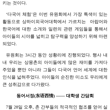
키는 것이다
.
‘
다국어
체험
’
은 이번
유원회에서 가장
특색이 있는
활동으로 상하이외국어대학에서 가르치는 아랍어와
한국어에 대한 소개와 일련의
관련 게임들을
통해서
아이들의
시야를
넓히고 탐구력을 양성하기 위해 마련
되었다
.
유원회는
3
시간
동안
성황리에
진행되었다
.
행사
내
내
우리는
상몽촌의 아이들에게
많은
재미를
가져다
주었을 뿐만 아니라
그들이 다국어
언어 세계에
대한
인식을
넓혀주었다
.
아이들의
순진한 미소도 우리에게
큰
성취감으로 다가왔다
.
동어서정
(
东语西情
)
——
대학생
간담회
7
월
28
일
오후
,
촌 간부들의 적극적인 협조를 얻어 실