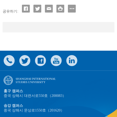
공유하기:
홍구 캠퍼스
중국 상해시 대련서로550호（200083）
송강 캠퍼스
중국 상해시 문상로1550호（201620）