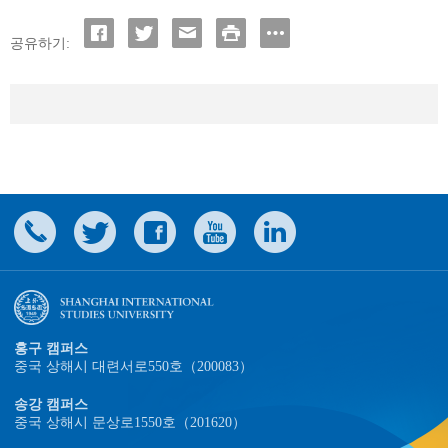
공유하기:
홍구 캠퍼스
중국 상해시 대련서로550호（200083）
송강 캠퍼스
중국 상해시 문상로1550호（201620）