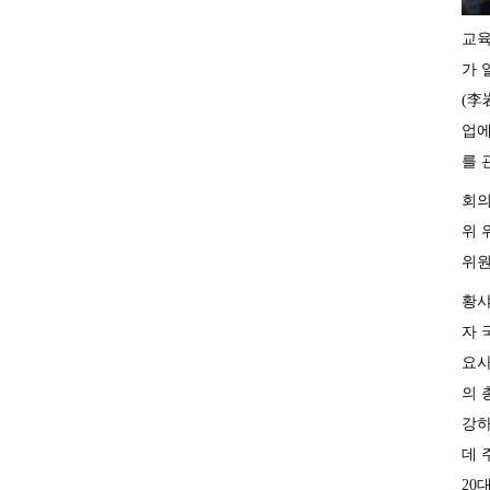
교육
가 
(李
업에
를 
회의
위 
위원
황샤
자 
요사
의 
강하
데 
20