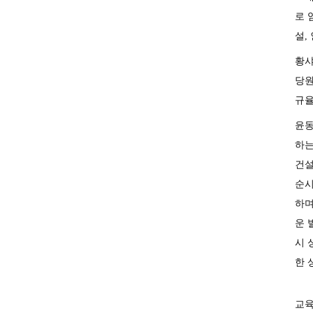
로 
설,
황샤
당원
규율
윤동
하는
건설
순시
하며
운 
시 
한 
교육