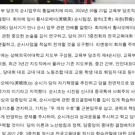
부 당조직 순시업무의 통일배치에 따라, 2024년 10월 21일 교육부 
열렸다. 회의에 앞서 황샤오메이(黃晓美) 순시팀장, 왕치(王奇) 궈쥔(郭
岩松) 당서기가 만나 순시 업무 관련 안배를 알렸다. 회의에서 황샤오메이
 관한 중요한 논술을 깊이 연구하고, 당의 20기 3중전회와 전국교육대회
관철하고, 순시사업을 착실히 전개할 것을 요구했다. 리옌쑹이 회의를 
에는 상해외국어대학교 지도부 구성원, 교육부 당조직 제4순시단, 교육
위원, 최근 3년간 지도직에서 물러난 기존 지도부원, 중간 간부, 인민대표
, 당대회 대표·교대 대표·노동조합 대표·교원·학생 대표·퇴임자 대표 등
오메이(黃晓玫)는 순시가 당의 자기혁명을 추진하고 당을 전면적으로 엄
국가의 이기라고 지적했다. 순시조는 시진핑 신시대 중국특색 사회주의 사
상과 당중앙의 교육, 순시사업에 관한 중요결정배치를 깊이 있게 학습하
총기조를 견지하고, 기치는 "두 개의 수호"를 근본임무로 삼고, 권력과 
게 반영하는 문제를 주시하며, 순시개선과 성과운용을 주시하고 학교 
주력할 것이다. 당의 이론과 노선방침과 정책, 당중앙의 중대한 결정배치
대 및 20기 2중, 3중전회 정신과 전국교육대회 정신의 학습관철에 대한