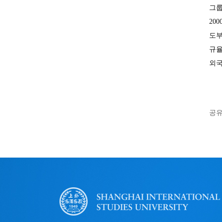
그룹
20
도부
규율
외국
공유