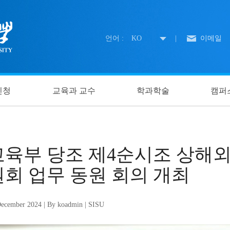
언어 :
KO
|
이메일
신청
교육과 교수
학과학술
캠퍼
교육부 당조 제4순시조 상해
원회 업무 동원 회의 개최
ecember 2024 | By koadmin | SISU