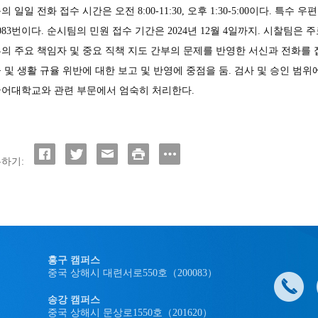
의 일일 전화 접수 시간은 오전 8:00-11:30, 오후 1:30-5:00이다. 특수
0083번이다. 순시팀의 민원 접수 기간은 2024년 12월 4일까지. 시찰팀
의 주요 책임자 및 중요 직책 지도 간부의 문제를 반영한 서신과 전화를 접수
 및 생활 규율 위반에 대한 보고 및 반영에 중점을 둠. 검사 및 승인 범위
어대학교와 관련 부문에서 엄숙히 처리한
다.
하기:
홍구 캠퍼스
중국 상해시 대련서로550호（200083）
송강 캠퍼스
중국 상해시 문상로1550호（201620）