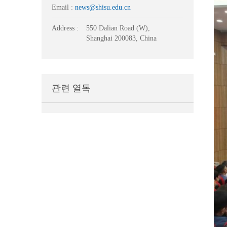
Email :
news@shisu.edu.cn
Address :
550 Dalian Road (W),
Shanghai 200083, China
관련 열독