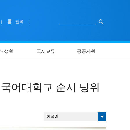
|
달력
|
스 생활
국제교류
공공자원
외국어대학교 순시 당위
한국어