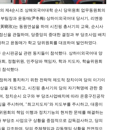
당조직의 제4순시조 상해외국어대학 순시 당위원회 업무동원회의
俊) 부팀장과 윤동매(尹冬梅) 상하이외국어대 당서기, 리옌쑹
(黃晓玫)는 동원연설을 하여 시진핑 총서기의 교육, 순시사
 정신을 관철하며, 당중앙의 중대한 결정과 부 당조사업 배치
주재하고 윤동매가 학교 당위원회를 대표하여 발언하였다.
부 순시판공실 관련 동지들이 참석했다. 상하이외국어대 양
대회, 정협위원, 민주당파 책임자, 학과 지도자, 학술위원회
이 참석했다.
정하게 통치하기 위한 전략적 제도적 장치이며 당의 이기이
상을 지도하고, 시진핑 총서기의 당의 자기혁명에 관한 중
며, 정치순시 요구와 부 당조사업배치에 따라 온중구진공작
책임을 주시하며, "최고지도자"와 지도부를 주시하고, 대중이
당위원회의 책임 이행과 정치기능의 현저한 문제를 해결하는
와 부당조 사업요구 상황을 중점적으로 감독검사하고, 당의
 감독을 강조하며, 당의 주체책임과 감독책임 상황을 전면적으