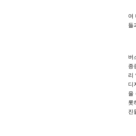
여
들
버
종
리
디
을
롯
진