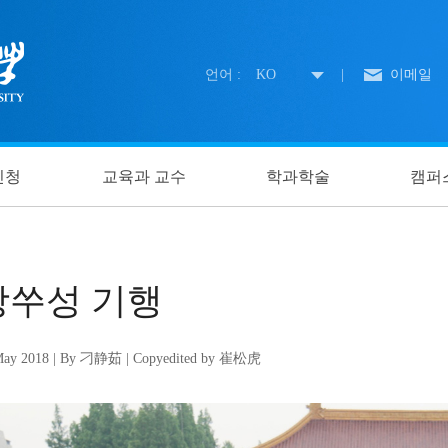
언어 :
KO
|
이메일
신청
교육과 교수
학과학술
캠퍼
장쑤성 기행
May 2018 | By 刁静茹 | Copyedited by 崔松虎