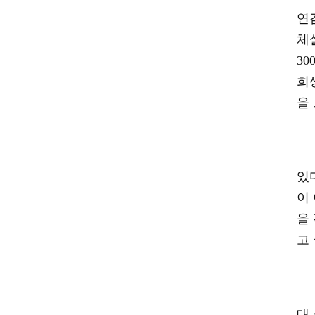
연
체
30
희
을
있
이
을
고
대