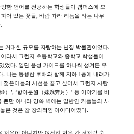
다양한 언어를 전공하는 학생들이 캠퍼스에 모
 피어 있는 꽃들
,
바람 따라 리듬을 타는 나무
다
.
는 거대한 규모를 자랑하는 난징 박물관이었다
.
이라서 그런지 초등학교와 중학교 학생들이
 있었다
.
일단 음성 가이드를 하나씩 챙겨든 우
다
.
나는 동행한 후배와 함께 지하
1
층에 내려가
지 젊은이들의 시선을 끌고 싶어서 그런지 사랑
姬）’
,
‘항아분월（嫦娥奔月）’ 등 이야기를 비
 뿐만 아니라 양쪽 벽에는 일반인 커플들의 사
해놓은 것은 참 창의적인 아이디어였다
.
은 처음이 아니지만 여전히 처음 간 것처럼 숙