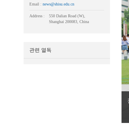
Email :
news@shisu.edu.cn
Address :
550 Dalian Road (W),
Shanghai 200083, China
관련 열독