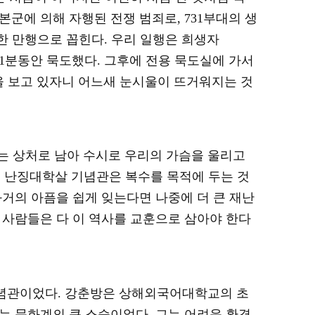
일본군에 의해 자행된 전쟁 범죄로
, 731
부대의 생
찍한 만행으로 꼽힌다
.
우리 일행은 희생자
1
분동안 묵도했다
.
그후에 전용 묵도실에 가서
 보고 있자니 어느새 눈시울이 뜨거워지는 것
었는 상처로 남아 수시로 우리의 가슴을 울리고
은 난징대학살 기념관은 복수를 목적에 두는 것
거의 아픔을 쉽게 잊는다면 나중에 더 큰 재난
 사람들은 다 이 역사를 교훈으로 삼아야 한다
념관이었다
.
강춘방은 상해외국어대학교의 초
하는 문화계의 큰 스승이었다
.
그는 어려운 환경