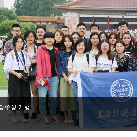
장쑤성 기행