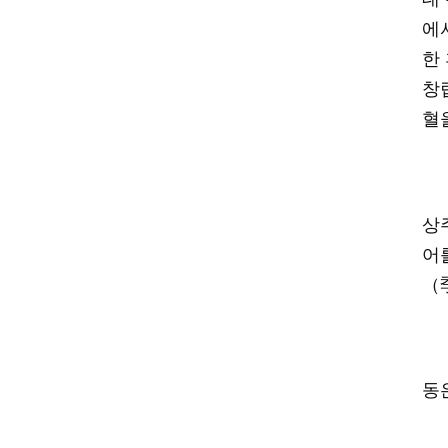
에
한
창
혈
상
어
（
동