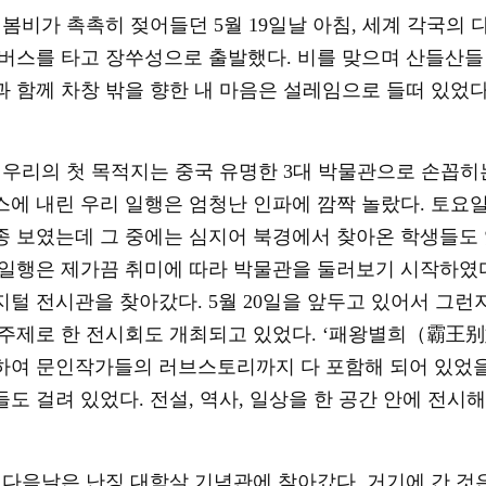
봄비가 촉촉히 젖어들던
5
월
19
일날 아침
,
세계 각국의 
 버스를 타고 장쑤성으로 출발했다
.
비를 맞으며 산들산들
과 함께 차창 밖을 향한 내 마음은 설레임으로 들떠 있었
우리의 첫 목적지는 중국 유명한
3
대 박물관으로 손꼽히
스에 내린 우리 일행은 엄청난 인파에 깜짝 놀랐다
.
토요일
종 보였는데 그 중에는 심지어 북경에서 찾아온 학생들도
 일행은 제가끔 취미에 따라 박물관을 둘러보기 시작하였
지털 전시관을 찾아갔다
. 5
월
20
일을 앞두고 있어서 그런
 주제로 한 전시회도 개최되고 있었다
.
‘패왕별희（霸王
别
하여 문인작가들의 러브스토리까지 다 포함해 되어 있었을
들도 걸려 있었다
.
전설
,
역사
,
일상을 한 공간 안에 전시
다음날은 난징 대학살 기념관에 찾아갔다
.
거기에 간 것