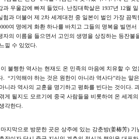
감과 우울감에 빠져 들었다
.
난징대학살은
1937
년
12
월 
실험과 더불어 제
2
차 세계대전 중 일본이 벌인 가장 끔
0000
여 명에게 화환 하나를 바치고 그들의 명복을 빌면서
생자의 이름을 들으면서 고인의 생명을 상징하는 등잔불을
 느낄 수 있었다
.
이 불행한 역사는 현재도 온 민족의 마음에 치유할 수 
다
.
“기억해야 하는 것은 원한이 아니라 역사다”라는 말
 아니라 역사의 교훈을 명기하고 평화를 빈다는 것이다
.
과
 겪게 될지도 모르기에 중국 사람들을 비롯하여 온 세계의
 생각한다
.
마지막으로 방문한 곳은 상주에 있는 강춘방
(
姜椿芳
)
기
 총장이자 당시 중국 지식인 계층의 정신과 책임을 대표