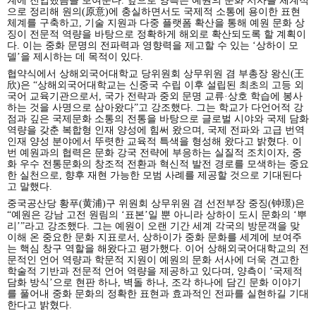
계에 진입했음을 보여준다. 앞으로 양측은 예원의 문화 서사를 체계적
으로 정리해 원의(原意)에 충실하면서도 국제적 소통에 용이한 표현
체계를 구축하고, 기술 지원과 다중 플랫폼 확산을 통해 예원 문화 상
징이 전문적 역량을 바탕으로 정확하게 해외로 확산되도록 할 계획이
다. 이는 중화 문명의 전파력과 영향력을 제고할 수 있는 ‘상하이 모
델’을 제시하는 데 목적이 있다.
협약식에서 상해외국어대학교 당위원회 상무위원 겸 부총장 왕신(王
欣)은 “상해외국어대학교는 신중국 수립 이후 설립된 최초의 고등 외
국어 교육기관으로서, 국가 전략과 중외 문명 교류·상호 학습에 봉사
하는 것을 사명으로 삼아왔다”고 강조했다. 그는 학교가 다언어적 강
점과 깊은 국제문화 소통의 전통을 바탕으로 글로벌 시야와 국제 담화
역량을 갖춘 복합형 인재 양성에 힘써 왔으며, 국제 전파와 고급 번역
인재 양성 분야에서 뚜렷한 교육적 특색을 형성해 왔다고 밝혔다. 이
번 예원과의 협력은 문화 강국 전략에 부응하는 실질적 조치이자, 중
화 우수 전통문화의 창조적 전환과 혁신적 발전 경로를 모색하는 중요
한 실천으로, 향후 재현 가능한 모범 사례를 제공할 것으로 기대된다
고 말했다.
중국공산당 황푸(黄浦)구 위원회 상무위원 겸 선전부장 중징(钟璟)은
“예원은 강남 고전 원림의 ‘표본’일 뿐 아니라 상하이 도시 문화의 ‘뿌
리’”라고 강조했다. 그는 예원이 오랜 기간 세계 각국의 방문객을 맞
이해 온 중요한 문화 지표로서, 상하이가 중화 문화를 세계에 보여주
는 핵심 창구 역할을 해왔다고 평가했다. 이어 상해외국어대학교의 전
문적인 언어 역량과 학문적 지원이 예원의 문화 서사에 더욱 견고한
학술적 기반과 전문적 언어 역량을 제공하고 있다며, 양측이 ‘국제적
담화 방식’으로 현판 하나, 벽돌 하나, 조각 하나에 담긴 문화 이야기
를 풀어내 중화 문화의 정확한 표현과 효과적인 전파를 실현하길 기대
한다고 밝혔다.