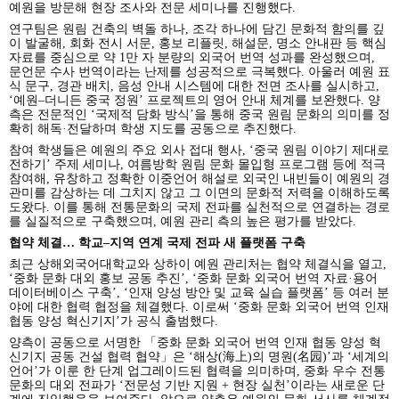
예원을 방문해 현장 조사와 전문 세미나를 진행했다.
연구팀은 원림 건축의 벽돌 하나, 조각 하나에 담긴 문화적 함의를 깊
이 발굴해, 회화 전시 서문, 홍보 리플릿, 해설문, 명소 안내판 등 핵심
자료를 중심으로 약 1만 자 분량의 외국어 번역 성과를 완성했으며,
문언문 수사 번역이라는 난제를 성공적으로 극복했다. 아울러 예원 표
식 문구, 경관 배치, 음성 안내 시스템에 대한 전면 조사를 실시하고,
‘예원–더니든 중국 정원’ 프로젝트의 영어 안내 체계를 보완했다. 양
측은 전문적인 ‘국제적 담화 방식’을 통해 중국 원림 문화의 의미를 정
확히 해독·전달하며 학생 지도를 공동으로 추진했다.
참여 학생들은 예원의 주요 외사 접대 행사, ‘중국 원림 이야기 제대로
전하기’ 주제 세미나, 여름방학 원림 문화 몰입형 프로그램 등에 적극
참여해, 유창하고 정확한 이중언어 해설로 외국인 내빈들이 예원의 경
관미를 감상하는 데 그치지 않고 그 이면의 문화적 저력을 이해하도록
도왔다. 이를 통해 전통문화의 국제 전파를 실천적으로 연결하는 경로
를 실질적으로 구축했으며, 예원 관리 측의 높은 평가를 받았다.
협약 체결… 학교–지역 연계 국제 전파 새 플랫폼 구축
최근 상해외국어대학교와 상하이 예원 관리처는 협약 체결식을 열고,
‘중화 문화 대외 홍보 공동 추진’, ‘중화 문화 외국어 번역 자료·용어
데이터베이스 구축’, ‘인재 양성 방안 및 교육 실습 플랫폼’ 등 여러 분
야에 대한 협력 협정을 체결했다. 이로써 ‘중화 문화 외국어 번역 인재
협동 양성 혁신기지’가 공식 출범했다.
양측이 공동으로 서명한 「중화 문화 외국어 번역 인재 협동 양성 혁
신기지 공동 건설 협력 협약」은 ‘해상(海上)의 명원(名园)’과 ‘세계의
언어’가 이룬 한 단계 업그레이드된 협력을 의미하며, 중화 우수 전통
문화의 대외 전파가 ‘전문성 기반 지원 + 현장 실천’이라는 새로운 단