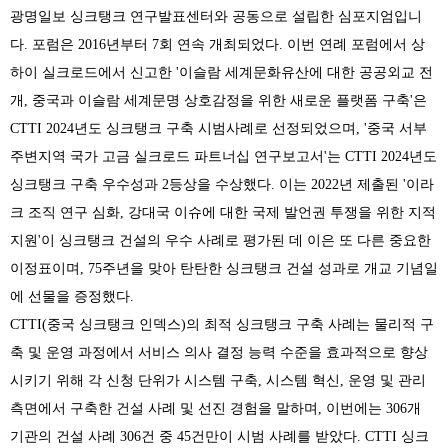
광명일보 싱크탱크 연구발표센터와 공동으로 설립한 심포지엄입니
다
.
포럼은
2016
년부터
7
회 연속 개최되었다
.
이번 연례 포럼에서 상
하이 실크로드에서 신고한
'
이슬람 세계문화유산에 대한 공공외교 전
개
,
중국과 이슬람 세계문명 상호감정을 위한 새로운 플랫폼 구축
'
은
CTTI 2024
년도 싱크탱크 구축 시범사례로 선정되었으며
, '
중국 서부
주변지역 국가 고금 실크로드 파트너십 연구보고서
'
는
CTTI 2024
년도
싱크탱크 구축 우수성과
2
등상을 수상했다
.
이는
2022
년 제출된
'
이라
크 조직 연구 심화
,
강대국 이슈에 대한 국제 발언권 투쟁을 위한 지적
지원
'
이 싱크탱크 건설의 우수 사례로 평가된 데 이은 또 다른 중요한
이정표이며
, 75
주년을 맞아 탄탄한 싱크탱크 건설 성과로 개교 기념일
에 선물을 증정했다
.
CTTI(
중국 싱크탱크 인덱스
)
의 최적 싱크탱크 구축 사례는 물리적 구
축 및 운영 과정에서 서비스 의사 결정 능력 수준을 효과적으로 향상
시키기 위해 각 신청 단위가 시스템 구축
,
시스템 혁신
,
운영 및 관리
측면에서 구축한 건설 사례 및 선진 경험을 말하며
,
이번에는
306
개
기관의 건설 사례
306
건 중
45
건만이 시범 사례를 받았다
. CTTI
싱크