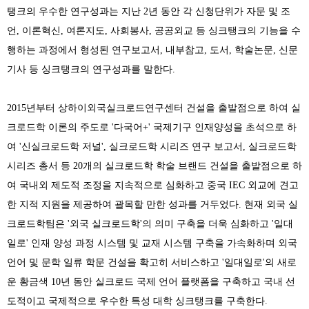
탱크의 우수한 연구성과는 지난
2
년 동안 각 신청단위가 자문 및 조
언
,
이론혁신
,
여론지도
,
사회봉사
,
공공외교 등 싱크탱크의 기능을 수
행하는 과정에서 형성된 연구보고서
,
내부참고
,
도서
,
학술논문
,
신문
기사 등 싱크탱크의 연구성과를 말한다
.
2015
년부터 상하이외국실크로드연구센터 건설을 출발점으로 하여 실
크로드학 이론의 주도로
'
다국어
+'
국제기구 인재양성을 초석으로 하
여
'
신실크로드학 저널
',
실크로드학 시리즈 연구 보고서
,
실크로드학
시리즈 총서 등
20
개의 실크로드학 학술 브랜드 건설을 출발점으로 하
여 국내외 제도적 조정을 지속적으로 심화하고 중국
IEC
외교에 견고
한 지적 지원을 제공하여 괄목할 만한 성과를 거두었다
.
현재 외국 실
크로드학팀은
'
외국 실크로드학
'
의 의미 구축을 더욱 심화하고
'
일대
일로
'
인재 양성 과정 시스템 및 교재 시스템 구축을 가속화하며 외국
언어 및 문학 일류 학문 건설을 확고히 서비스하고
'
일대일로
'
의 새로
운 황금색
10
년 동안 실크로드 국제 언어 플랫폼을 구축하고 국내 선
도적이고 국제적으로 우수한 특성 대학 싱크탱크를 구축한다
.