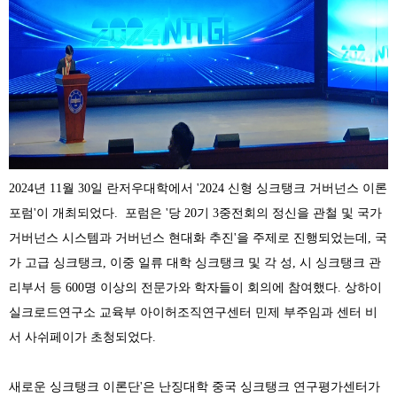
2024
년
11
월
30
일 란저우대학에서
'2024
신형 싱크탱크 거버넌스 이론
포럼
'
이 개최되었다
.
포럼은
'
당
20
기
3
중전회의 정신을 관철 및 국가
거버넌스 시스템과 거버넌스 현대화 추진
'
을 주제로 진행되었는데
,
국
가 고급 싱크탱크
,
이중 일류 대학 싱크탱크 및 각 성
,
시 싱크탱크 관
리부서 등
600
명 이상의 전문가와 학자들이 회의에 참여했다
.
상하이
실크로드연구소 교육부 아이허조직연구센터 민제 부주임과 센터 비
서 사쉬페이가 초청되었다
.
새로운 싱크탱크 이론단
'
은 난징대학 중국 싱크탱크 연구평가센터가