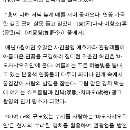
“
흥이 다해 저녁 늦게 배를 저어 돌아오다
.
연꽃 가득
한 깊은 곳에 잘못 들고 말았네
.”[
송
(
宋
)
나라 이청조
(
李
清
照
)
의 《여몽령
(
如夢令
)
》
중에서
]
매년
6
월이면 수많은 사진촬영 애호가와 관광객들이
아름다운 연꽃을 구경하러 징더현 위춘진 허진촌
'
바
오자샤오위안
'
에 온다
.
여름에는 푸른 하늘빛을 뽐내
고 있는 분홍색 연꽃들이 다투어 피어나 안개 속에서
꿈결같이 사람의 발길을 잡는다
.
그림 같은 경치 덕분
에 여기는 쇼트클립과 한복
(
漢服
)
·치파오
(
旗袍
)
광고
촬영의
인기
명소가 되었다
.
400
여
m
²
의
규모있는
부지
를 자랑하는
'
바오자샤오위
안
'
은 현지의
수려한
경치를 활용하여 관광업을 발전