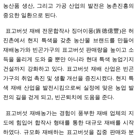
농산품 생산
,
그리고 가공 산업
의 발전은
농촌진흥의
중요한 일환
으로 된
다
.
표고버섯 재배 전문합작사 징더이풍
(
旌德億
豐
)
은 허
진촌에서 현지 특색을 갖춘 농산물 브랜드를 만들어
재배농가와 빈곤가구의 표고버섯 판매량을 높이고 소
득을 올리게 도와 줄 뿐만 아니라 현대 특색 농업기지
건설까지 강화하고 있다
.
표고버섯 재배 산업은 빈곤
가구의 취업 촉진 및 생활 개선을
증진시켰다
.
현지 특
색 재배 산업을 발전시킴으로써 실정에 맞은 농업 발
전의 길을 걷게 되고
,
빈곤
퇴치에 도움을 준다
.
표고버섯 재배농가는 경험이 풍부한
재배 업체의 지
도
에 힘입어
합작사 형태
를 통한
대규모 재배를 시작
하였다
.
규모화 재배하는 표고버섯을 집중 판매와 분