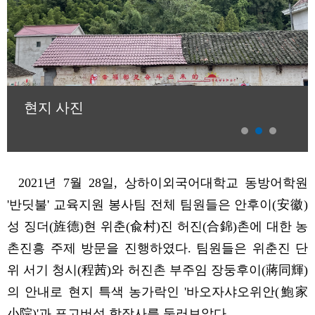
현지 사진
2021
년
7
월
28
일
,
상하이외국어대학교
동방어학원
'
반딧불
'
교육지원
봉사팀
전체
팀원
들
은
안후이
(
安徽
)
성 징더
(
旌德
)
현 위춘
(
兪村
)
진 허진
(
合錦
)
촌
에 대한 농
촌진흥 주제
방문
을 진행
하였다
.
팀원
들은 위춘진 단
위 서기
청시
(
程茜
)
와 허진촌 부주임 장둥후이
(
蔣同輝
)
의 안내로 현지 특색 농가락인
'
바오자샤오위안
(
鮑家
小院
)'
과 표고버섯 합작사를 둘러보았다
.