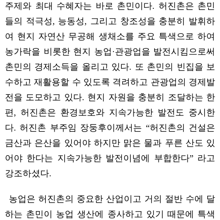
주제와 최대 수혜자는 바로 촌민이다
.
허진촌은 촌민
들의 적극성
,
능동성
,
그리고 창조성을 충분히
발휘하
여
현지 자연산 무공해 생채소를 주요 특색으로 하여
농가락을 비롯한 현지 농업·관광업을 발전시킴으로써
촌민의
경제
소득을 올리고 있다
.
또 촌민의 빈집을 보
수하고 재활용할 수 있도록 격려하고 관광업의 경제발
전을 도모하고 있다
.
현지 자원을 충분히 조달하는 한
편
,
허진촌은 환경보호와 지속가능한 발전도 중시한
다
.
허진촌 부주임 장둥후이께서는
“
허진촌의 건설은
금산과 은산을 있어야 하지만 맑은 물과 푸른 산도 있
어야 한다는 지속가능한 발전이념에 부합한다
”
라고
강조하셨다
.
농업은 허진촌의 중요한 산업이고 거의 절반 수에 달
하는
촌민이 농업 생산에 종사하고 있기 때문에 특색