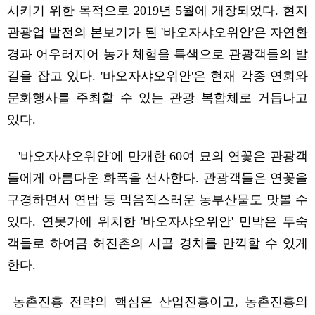
시키기 위
한 목적으로
2019
년
5
월에
개장되었
다
.
현지
관광업 발전의 본보기가 된
'
바오자샤오위안
'
은 자연환
경과 어우러지어 농가 체험을 특색으로 관광객들의 발
길을 잡고 있다
. '
바오자샤오위안
'
은
현재
각종 연회와
문화행사를 주최할 수 있는 관광 복합체
로
거듭나고
있
다
.
'
바오자샤오위안
'
에 만개한
60
여 묘의 연꽃
은
관광객
들
에게
아름다운
화폭을 선사한다
.
관광객들은
연꽃을
구경하면서 연밥 등 먹음직스러운 농부산물도 맛볼 수
있다
.
연못가에 위치한
'
바오자샤오위안
'
민박
은
투숙
객들로 하여금
허진촌의 시골 경치를
만끽할 수 있게
한다
.
농촌진흥 전략의 핵심은 산업진흥이고
,
농촌진흥의