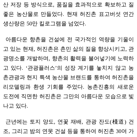
산 저장 등 방식으로
,
품질을 효과적으로 확보하고 질
좋은 농산물로 만들었다
.
현재 허진촌 표고버섯 연간
생산량은
50
만 킬로그램을 넘었다
.
아름다운 향촌을 건설에 전 국가적인 역량을 기울이
고
있는
현재
,
허진촌은 촌민 삶의 질을 향상시키고
,
관
광명소를
개발
하며
,
향촌
의
활력을 불어넣기에 노력하
고 있다
.
‘
관광플러스
’
의 성장 계기를 놓치지 않고 농
촌관광과 현지 특색 농산물 브랜드를 통하여 허진촌을
리모델링과 환생 기회를 주었다
.
농촌진흥의 새로운
도전에 직면한 허진촌은 그만의 아름다운 모습으로 빛
나고 있다
.
근년에는 토지 양도
,
연꽃 재배
,
관광 잔도
(
棧道
)
건
조
,
그리고 밤의 연못 건설 등을 통하여 허진촌
30
여 가