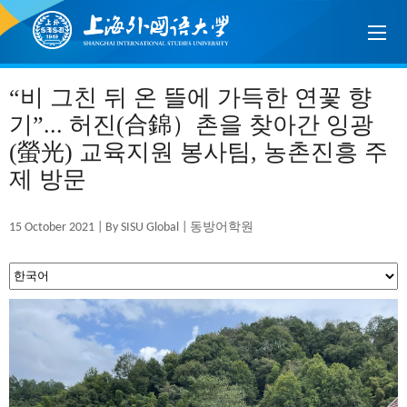
“비 그친 뒤 온 뜰에 가득한 연꽃 향
기”... 허진(合錦）촌을 찾아간 잉광
(螢光) 교육지원 봉사팀, 농촌진흥 주
제 방문
15 October 2021 | By SISU Global | 동방어학원