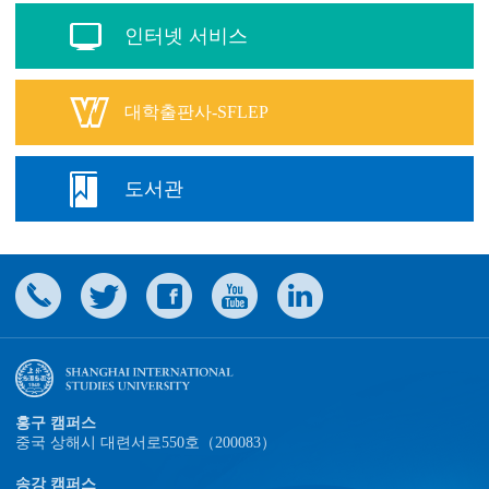
인터넷 서비스
대학출판사-SFLEP
도서관
홍구 캠퍼스
중국 상해시 대련서로550호（200083）
송강 캠퍼스