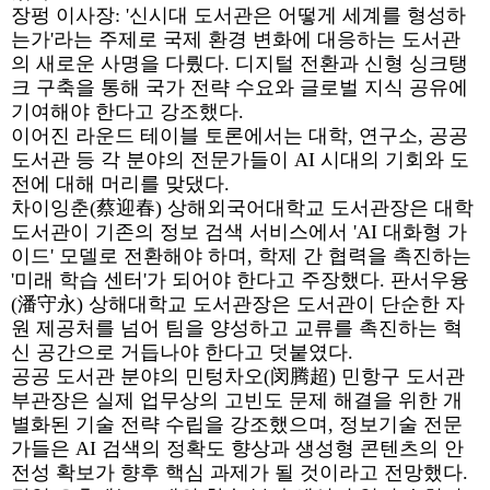
장펑 이사장: '신시대 도서관은 어떻게 세계를 형성하
는가'라는 주제로 국제 환경 변화에 대응하는 도서관
의 새로운 사명을 다뤘다. 디지털 전환과 신형 싱크탱
크 구축을 통해 국가 전략 수요와 글로벌 지식 공유에
기여해야 한다고 강조했다.
이어진 라운드 테이블 토론에서는 대학, 연구소, 공공
도서관 등 각 분야의 전문가들이 AI 시대의 기회와 도
전에 대해 머리를 맞댔다.
차이잉춘(蔡迎春) 상해외국어대학교 도서관장은 대학
도서관이 기존의 정보 검색 서비스에서 'AI 대화형 가
이드' 모델로 전환해야 하며, 학제 간 협력을 촉진하는
'미래 학습 센터'가 되어야 한다고 주장했다. 판서우융
(潘守永) 상해대학교 도서관장은 도서관이 단순한 자
원 제공처를 넘어 팀을 양성하고 교류를 촉진하는 혁
신 공간으로 거듭나야 한다고 덧붙였다.
공공 도서관 분야의 민텅차오(闵腾超) 민항구 도서관
부관장은 실제 업무상의 고빈도 문제 해결을 위한 개
별화된 기술 전략 수립을 강조했으며, 정보기술 전문
가들은 AI 검색의 정확도 향상과 생성형 콘텐츠의 안
전성 확보가 향후 핵심 과제가 될 것이라고 전망했다.