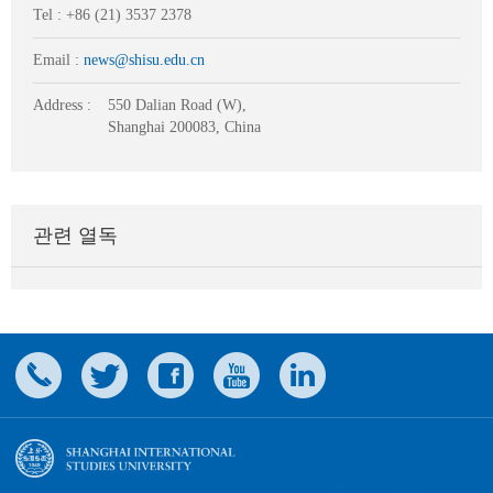
Tel : +86 (21) 3537 2378
Email :
news@shisu.edu.cn
Address :
550 Dalian Road (W),
Shanghai 200083, China
관련 열독