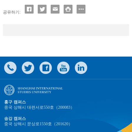
공유하기:
홍구 캠퍼스
중국 상해시 대련서로550호（200083）
송강 캠퍼스
중국 상해시 문상로1550호（201620）