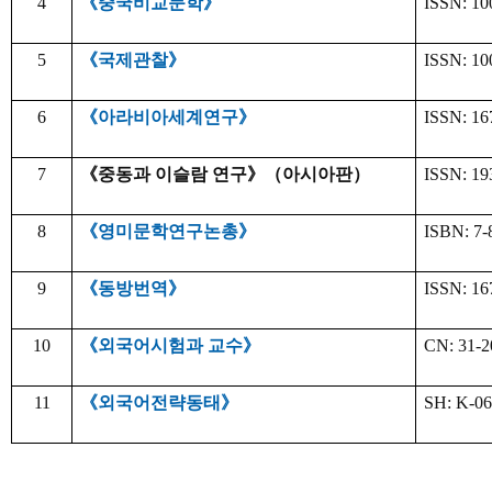
4
《중국비교문학》
ISSN: 10
5
《국제관찰》
ISSN: 10
6
《아라비아세계연구》
ISSN: 16
7
《중동과 이슬람 연구》（아시아판）
ISSN: 19
8
《영미문학연구논총》
ISBN: 7-
9
《동방번역》
ISSN: 16
10
《외국어시험과 교수》
CN: 31-2
11
《외국어전략동태》
SH: K-0