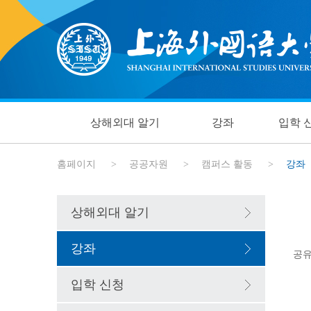
상해외대 알기
강좌
입학 
홈페이지
>
공공자원
>
캠퍼스 활동
>
강좌
상해외대 알기
강좌
공유
입학 신청